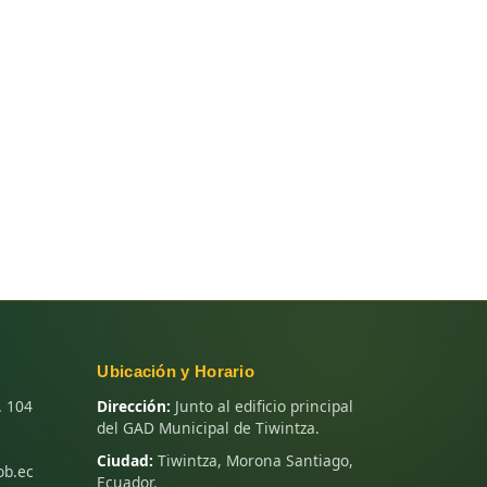
Ubicación y Horario
. 104
Dirección:
Junto al edificio principal
del GAD Municipal de Tiwintza.
Ciudad:
Tiwintza, Morona Santiago,
ob.ec
Ecuador.