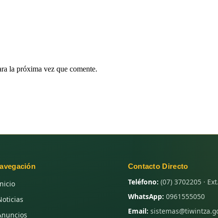
ara la próxima vez que comente.
avegación
Contacto Directo
Teléfono:
(07) 3702205 · Ext
Inicio
WhatsApp:
0961555050
Noticias
Email:
sistemas@tiwintza.g
Anuncios