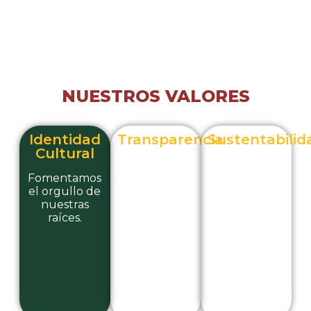
armónicamente las culturas locales (Shuar,
Achuar y mestiza) con el desarrollo sostenible y
turístico del cantón.
NUESTROS VALORES
Identidad
Transparencia
Sustentabilid
Cultural
Gestión clara
Compromiso
al servicio del
con el
Fomentamos
pueblo
entorno
el orgullo de
ecológico
nuestras
amazónico.
raíces.