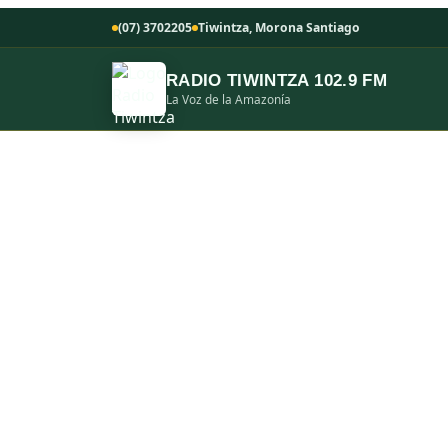
(07) 3702205
Tiwintza, Morona Santiago
RADIO TIWINTZA 102.9 FM
La Voz de la Amazonía